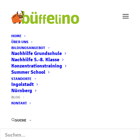
HOME
ÜBER UNS
büffelino Blog
BILDUNGSANGEBOT
Nachhilfe Grundschule
Nachhilfe 5.-8. Klasse
Konzentrationstraining
News & Nützliches für Eltern
Summer School
STANDORTE
und Kinder
Ingolstadt
Nürnberg
BLOG
KONTAKT
Kategorien
SUCHE