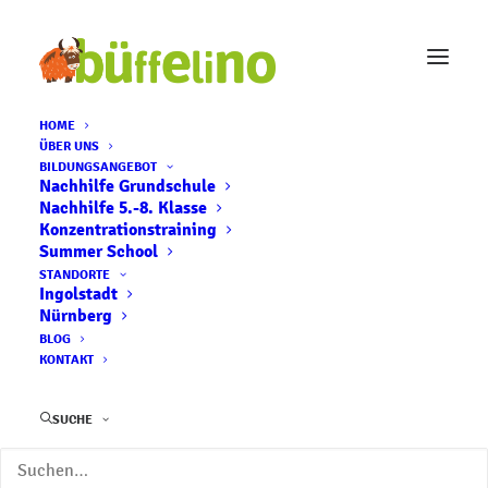
HOME
ÜBER UNS
BILDUNGSANGEBOT
Nachhilfe Grundschule
Nachhilfe 5.-8. Klasse
Projekttage „Lernfit und
Konzentrationstraining
Summer School
Fun“
STANDORTE
Ingolstadt
Nürnberg
15. OKTOBER 2020
|
IN
BÜFFELINO NEWS
|
BY
SEITENBETREIBER
BLOG
KONTAKT
SUCHE