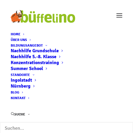
HOME
ÜBER UNS
BILDUNGSANGEBOT
Übertritt an Realschule
Nachhilfe Grundschule
Nachhilfe 5.-8. Klasse
/ Gymnasium - oder
Konzentrationstraining
Summer School
doch „nur“
STANDORTE
Ingolstadt
Nürnberg
Mittelschule?
BLOG
KONTAKT
15. AUGUST 2021
|
IN
ALLGEMEIN
|
BY
BUEFFELINO
SUCHE